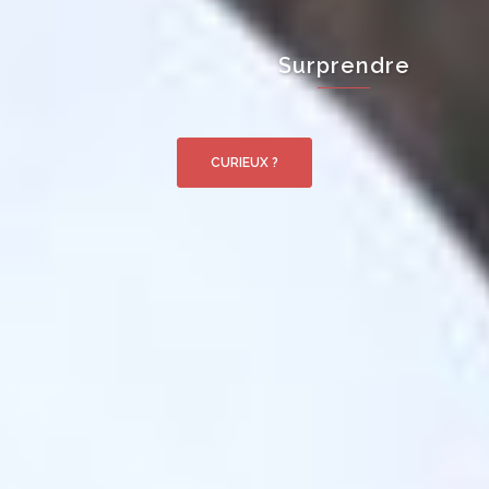
Surprendre
CURIEUX ?
CURIEUX ?