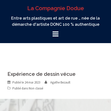
Aller
La Compagnie Dodue
au
contenu
Entre arts plastiques et art de rue … née de la
démarche d'artiste DONC 100 % authentique
Expérience de dessin vécue
Publié le
24 mai 2023
Agathe Bezault
Publié dans
Non classé